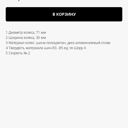
В КОРЗИНУ
1 Диаметр колеса, 71 мм
2 Ширина колеса, 30 мм
3 Материал колес: шина-полиуретан, диск-алюминиевый сплав
4 Твердость материала шин 83…85 ед. по Шору А
5 Скорость № 2